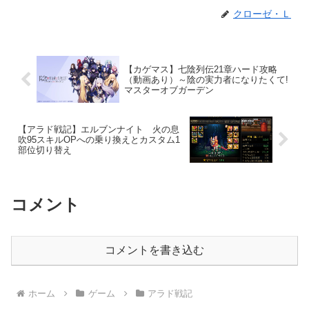
クローゼ・Ｌ
【カゲマス】七陰列伝21章ハード攻略
（動画あり）～陰の実力者になりたくて!
マスターオブガーデン
【アラド戦記】エルブンナイト 火の息
吹95スキルOPへの乗り換えとカスタム1
部位切り替え
コメント
コメントを書き込む
ホーム
ゲーム
アラド戦記