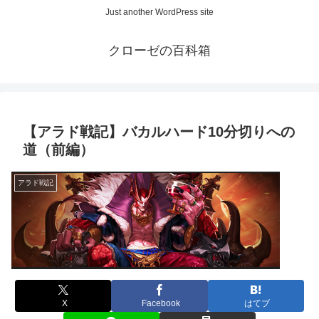
Just another WordPress site
クローゼの百科箱
【アラド戦記】バカルハード10分切りへの
道（前編）
アラド戦記
X
Facebook
はてブ