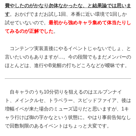
費やしたのがかなり勿体なかったな、と結果論では思いま
す
。おかげでまだお試し1回、本番に近い環境で1回しか
試せていないので。
最初から強めキャラ集めて体当たりし
てみるのが正解でした
。
コンテンツ実装直後にやるイベントじゃないでしょ、と
言いたいのもありますが…。今の段階でもまだメンバーの
ほとんどは、進行やB覚醒の打ちどころなどが曖昧です。
自キャラのうち10分切りを狙えるのはエルブンナイ
ト、メインクルセ、トラベラー、スピッドファイア、後は
増幅イベが来た場合のミューズ辺りだと思いますが、1キ
ャラ行けば御の字かなという状態に。やはり事前告知なし
で回数制限のあるイベントはちょっと大変です。