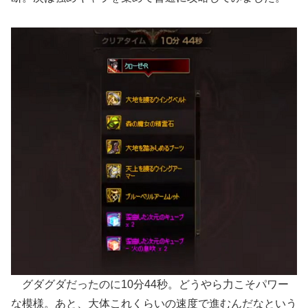
グダグダだったのに10分44秒。どうやら力こそパワー
な模様。あと、大体これくらいの速度で進むんだなという