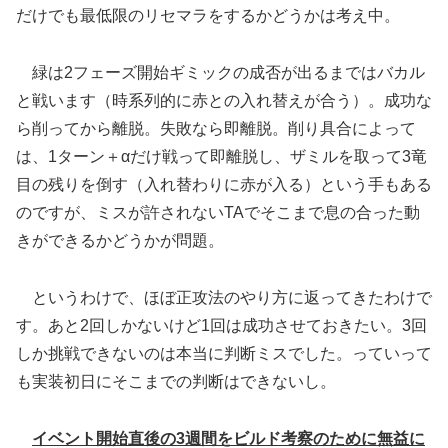
だけでも最低限のリセマラをするかどうかは考え中。
緑は2フェーズ開始ギミックの成否が出るまではバカル
と戦います（時系列的に赤との入れ替えが合う）。成功な
ら削ってから離脱。失敗なら即離脱。削り具合によって
は、1ターン＋αだけ戦って即離脱し、ザミルを取って3竜
目の残りを倒す（入れ替わりに赤が入る）という手もある
のですが、ミスが許されないTAでそこまで息の合った動
きができるかどうかが問題。
というわけで、ほぼ正攻法のやり方に返ってきたわけで
す。あと2回しかないけど1回は成功させておきたい。3回
しか挑戦できないのは本当に判断ミスでした。っていって
も実装初日にそこまでの判断はできないし。
イベント開始直後の3週間をビルド考察のために無益に