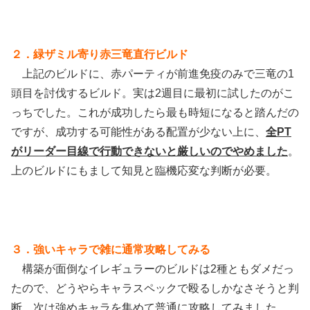
２．緑ザミル寄り赤三竜直行ビルド
上記のビルドに、赤パーティが前進免疫のみで三竜の1
頭目を討伐するビルド。実は2週目に最初に試したのがこ
っちでした。これが成功したら最も時短になると踏んだの
ですが、成功する可能性がある配置が少ない上に、
全PT
がリーダー目線で行動できないと厳しいのでやめました
。
上のビルドにもまして知見と臨機応変な判断が必要。
３．強いキャラで雑に通常攻略してみる
構築が面倒なイレギュラーのビルドは2種ともダメだっ
たので、どうやらキャラスペックで殴るしかなさそうと判
断。次は強めキャラを集めて普通に攻略してみました。