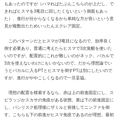
もあったのですが（ハマればたぶんこちらのが上だし、で
きればヒスマを3竜目に回したくないという側面もあっ
た）、進行が分からなくなるから単純な方が良いという意
見が複数出たためいったんエクレア固定。
このパターンだとヒスマが3竜目になるので、効率良く
倒す必要あり。普通に考えたらヒスマで3次覚醒を使いた
いのですが、配置的にこれが難しいのがネック。バカルで
3次を使えないわけにもいかないので。だから理想論でい
うとバカルに入るPTとヒスマを倒すPTは別にしたいので
すが、進行がややこしくなるので一旦妥協。
理想の配置を模索するなら、赤は上の前進固定にし、ス
ピラッジかスカサの免疫がある状態。黄は下の前進固定に
し、バシリスク処理後にザミルと前後してニンファを倒
す。こちらも下の前進がヒスマ免疫であるのが理想。最初