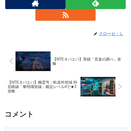
クローゼ・Ｌ
【NTEネバエバ】実績「音楽の調べ」攻
略
【NTEネバエバ】幽霊号：軌道外領域 特
別路線「黎明環状線」鑑定レベル4で★3
攻略
コメント