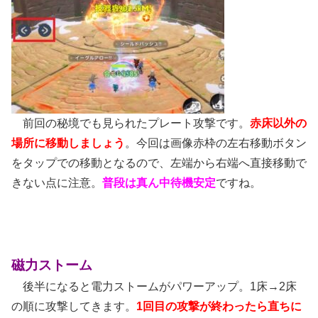
前回の秘境でも見られたプレート攻撃です。
赤床以外の
場所に移動しましょう
。今回は画像赤枠の左右移動ボタン
をタップでの移動となるので、左端から右端へ直接移動で
きない点に注意。
普段は
真ん中待機安定
ですね。
磁力ストーム
後半になると電力ストームがパワーアップ。1床→2床
の順に攻撃してきます。
1回目の攻撃が終わったら直ちに