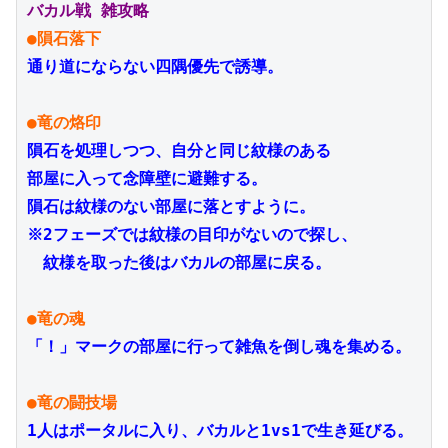
バカル戦 雑攻略
●隕石落下
通り道にならない四隅優先で誘導。

●竜の烙印
隕石を処理しつつ、自分と同じ紋様のある
部屋に入って念障壁に避難する。
隕石は紋様のない部屋に落とすように。
※2フェーズでは紋様の目印がないので探し、
　紋様を取った後はバカルの部屋に戻る。

●竜の魂
「！」マークの部屋に行って雑魚を倒し
魂を集める。

●竜の闘技場
1人はポータルに入り、バカルと1vs1で生き延びる。