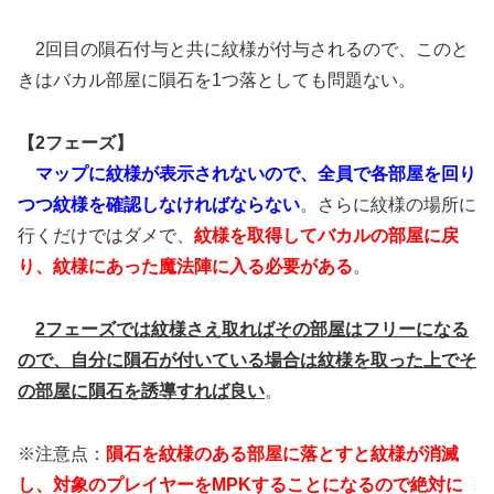
2回目の隕石付与と共に紋様が付与されるので、このと
きはバカル部屋に隕石を1つ落としても問題ない。
【2フェーズ】
マップに紋様が表示されないので、全員で各部屋を回り
つつ紋様を確認しなければならない
。さらに紋様の場所に
行くだけではダメで、
紋様を取得してバカルの部屋に戻
り、紋様にあった魔法陣に入る必要がある
。
2フェーズでは紋様さえ取ればその部屋はフリーになる
ので、自分に隕石が付いている場合は紋様を取った上でそ
の部屋に隕石を誘導すれば良い
。
※注意点：
隕石を紋様のある部屋に落とすと紋様が消滅
し、対象のプレイヤーをMPKすることになるので絶対に