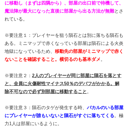
に移動し（まずは四隅から）、部屋の出口前で待機して、
魔法陣が最大になった直後に部屋から出る方法が無難
とさ
れている。
※要注意１：プレイヤーを狙う隕石とは別に落ちる隕石も
ある。ミニマップで赤くなっている部屋は隕石による火炎
地獄になっているため、
移動先の部屋がミニマップで赤く
ないことを確認すること
。横切るのも基本ダメ
。
※要注意２：
2人のプレイヤーが同じ部屋に隕石を落とす
と、全員に火傷耐性マイナス50％のデバフがかかる。解
除不可なので必ず別部屋に移動すること
。
※要注意３：隕石のタゲが発生する時、
バカルのいる部屋
にプレイヤーが誰もいないと隕石がすぐに落ちてくる
。極
力1人は部屋にいるように。