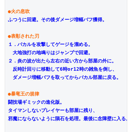
●火の息吹
ふつうに回避。その後ダメージ増幅バフ獲得。

●表彰された刃
１．バカルを攻撃してゲージを溜める。
　大地強打の地鳴りはジャンプで回避。
２．炎の波が出たら左右の近い方から部屋の外に。
　反時計回りに移動して6時or12時の雑魚を倒し、
　ダメージ増幅バフを取ってからバカル部屋に戻る。

●暴竜王の規律
闘技場ギミックの進化版。
タイマンしないプレイヤーも部屋に残り、
邪魔にならないように隕石を処理。最後に
念障壁に入る。
