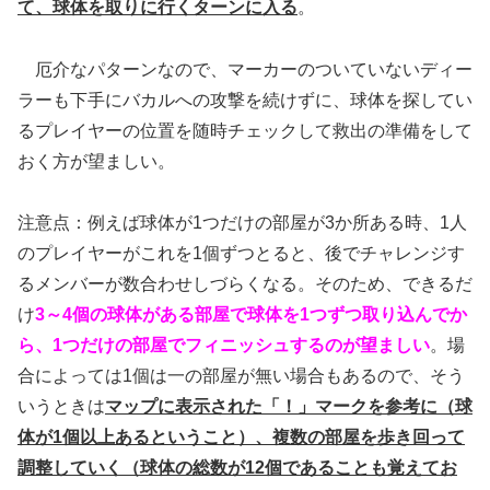
て、球体を取りに行くターンに入る
。
厄介なパターンなので、マーカーのついていないディー
ラーも下手にバカルへの攻撃を続けずに、球体を探してい
るプレイヤーの位置を随時チェックして救出の準備をして
おく方が望ましい。
注意点：例えば球体が1つだけの部屋が3か所ある時、1人
のプレイヤーがこれを1個ずつとると、後でチャレンジす
るメンバーが数合わせしづらくなる。そのため、できるだ
け
3～4個の球体がある部屋で球体を1つずつ取り込んでか
ら、1つだけの部屋でフィニッシュするのが望ましい
。場
合によっては1個は一の部屋が無い場合もあるので、そう
いうときは
マップに表示された「！」マークを参考に（球
体が1個以上あるということ）、複数の部屋を歩き回って
調整していく（球体の総数が12個であることも覚えてお