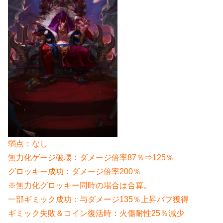
弱点：なし
無力化ゲージ破壊：ダメージ倍率87％⇒125％
グロッキー成功：ダメージ倍率200％
※無力化グロッキー同時の場合は合算。
一部ギミック成功：与ダメージ135％上昇バフ獲得
ギミック失敗＆コイン復活時：火傷耐性25％減少