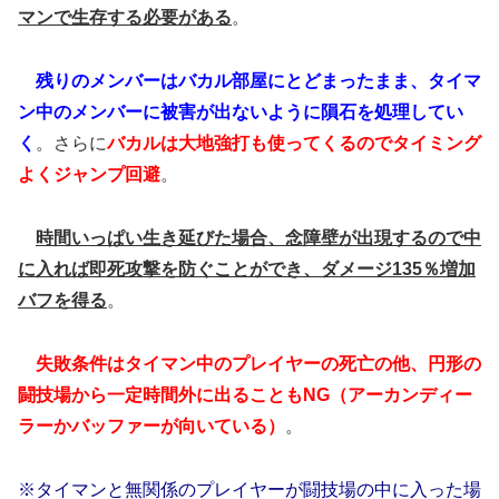
マンで生存する必要がある
。
残りのメンバーはバカル部屋にとどまったまま、タイマ
ン中のメンバーに被害が出ないように隕石を処理してい
く
。さらに
バカルは大地強打も使ってくるのでタイミング
よくジャンプ回避
。
時間いっぱい生き延びた場合、念障壁が出現するので中
に入れば即死攻撃を防ぐことができ、ダメージ135％増加
バフを得る
。
失敗条件はタイマン中のプレイヤーの死亡の他、円形の
闘技場から一定時間外に出ることもNG（アーカンディー
ラーかバッファーが向いている）
。
※タイマンと無関係のプレイヤーが闘技場の中に入った場