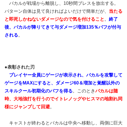
バカルが戦場から離脱し、10秒間ブレスを放出する。
パターン自体は見て良ければよいだけで簡単だが、
当たる
と即死しかねないダメージなので気を付けること
。
終了
後、バカルが降りてきて与ダメージ増加135％バフが付与
される
。
●表彰された刃
プレイヤー全員にゲージが表示され、バカルを攻撃して
ゲージをMAXにすると、ダメージ60＆増加と覚醒以外の
スキルクール初期化のバフを得る
。このとき
バカルは随
時、大地強打を行うのでイトレノッグやヒスマの地割れ同
様にジャンプして回避
。
キャストが終わるとバカルは中央へ移動し、両側に巨大