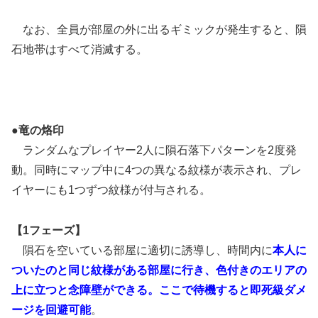
なお、全員が部屋の外に出るギミックが発生すると、隕
石地帯はすべて消滅する。
●竜の烙印
ランダムなプレイヤー2人に隕石落下パターンを2度発
動。同時にマップ中に4つの異なる紋様が表示され、プレ
イヤーにも1つずつ紋様が付与される。
【1フェーズ】
隕石を空いている部屋に適切に誘導し、時間内に
本人に
ついたのと同じ紋様がある部屋に行き、色付きのエリアの
上に立つと念障壁ができる。ここで待機すると即死級ダメ
ージを回避可能
。