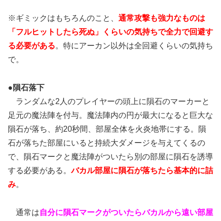
※ギミックはもちろんのこと、
通常攻撃も強力なものは
「フルヒットしたら死ぬ」くらいの気持ちで全力で回避す
る必要がある
。特にアーカン以外は全回避くらいの気持ち
で。
●隕石落下
ランダムな2人のプレイヤーの頭上に隕石のマーカーと
足元の魔法陣を付与。魔法陣内の円が最大になると巨大な
隕石が落ち、約20秒間、部屋全体を火炎地帯にする。隕
石が落ちた部屋にいると持続大ダメージを与えてくるの
で、隕石マークと魔法陣がついたら別の部屋に隕石を誘導
する必要がある。
バカル部屋に隕石が落ちたら基本的に詰
み
。
通常は
自分に隕石マークがついたらバカルから遠い部屋