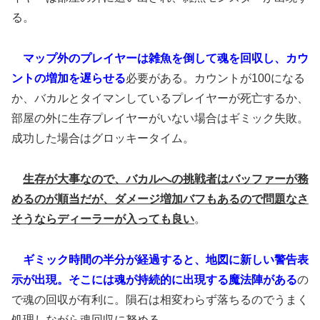
る。
マップ外のプレイヤーは雑魚を倒して魂を回収し、カウ
ントの増加を遅らせる
必要がある。カウントが100になる
か、バカルとタイマンしているプレイヤーが死亡するか、
部屋の外に生存プレイヤーがいない場合はギミック失敗。
成功した場合はグロッキータイム。
生存が大事なので、バカルへの挑戦者はバッファーが務
めるのが順当だが、ダメージ増加バフもあるので問題なさ
そうならディーラーが入っても良い
。
ギミック時間の半分が経過すると、地図に新しい警告表
示が出現。そこには魂が持続的に出現する魔法陣がある
の
で魂の回収が有利に。隕石は相変わらず落ちるのでうまく
処理しながら魂回収に努める。