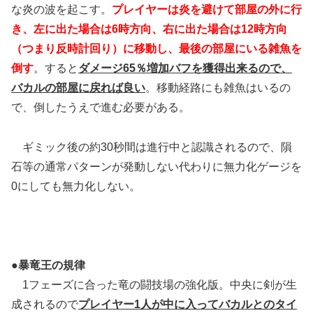
な炎の波を起こす。
プレイヤーは炎を避けて部屋の外に行
き、左に出た場合は6時方向、右に出た場合は12時方向
（つまり反時計回り）に移動し、最後の部屋にいる雑魚を
倒す
。すると
ダメージ65％増加バフを獲得出来るので、
バカルの部屋に戻れば良い
。移動経路にも雑魚はいるの
で、倒したうえで進む必要がある。
ギミック後の約30秒間は進行中と認識されるので、隕
石等の通常パターンが発動しない代わりに無力化ゲージを
0にしても無力化しない。
●暴竜王の規律
1フェーズに合った竜の闘技場の強化版。中央に剣が生
成されるので
プレイヤー1人が中に入ってバカルとのタイ