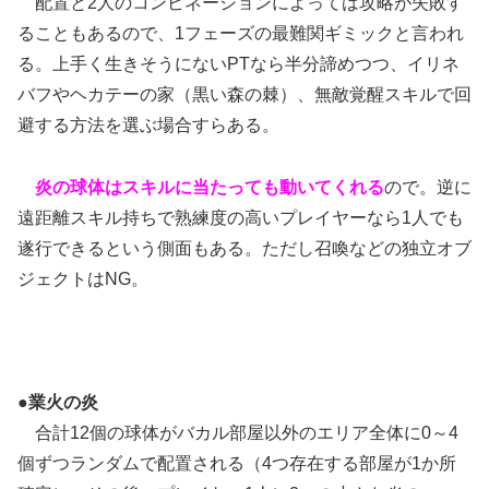
配置と2人のコンビネーションによっては攻略が失敗す
ることもあるので、1フェーズの最難関ギミックと言われ
る。上手く生きそうにないPTなら半分諦めつつ、イリネ
バフやヘカテーの家（黒い森の棘）、無敵覚醒スキルで回
避する方法を選ぶ場合すらある。
炎の球体はスキルに当たっても動いてくれる
ので。逆に
遠距離スキル持ちで熟練度の高いプレイヤーなら1人でも
遂行できるという側面もある。ただし召喚などの独立オブ
ジェクトはNG。
●業火の炎
合計12個の球体がバカル部屋以外のエリア全体に0～4
個ずつランダムで配置される（4つ存在する部屋が1か所