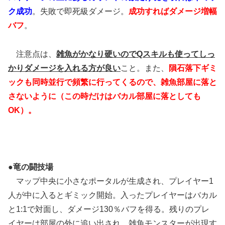
ク成功
。失敗で即死級ダメージ。
成功すればダメージ増幅
バフ
。
注意点は、
雑魚がかなり硬いのでQスキルも使ってしっ
かりダメージを入れる方が良い
こと。また、
隕石落下ギミ
ックも同時並行で頻繁に行ってくるので、雑魚部屋に落と
さないように（この時だけはバカル部屋に落としても
OK）。
●竜の闘技場
マップ中央に小さなポータルが生成され、プレイヤー1
人が中に入るとギミック開始。入ったプレイヤーはバカル
と1:1で対面し、ダメージ130％バフを得る。残りのプレ
イヤーは部屋の外に追い出され、雑魚モンスターが出現す