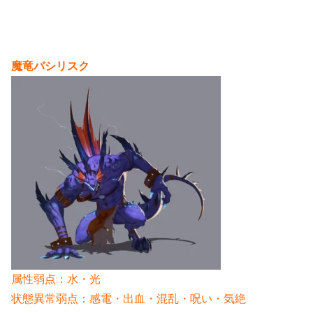
魔竜バシリスク
属性弱点：水・光
状態異常弱点：感電・出血・混乱・呪い・気絶