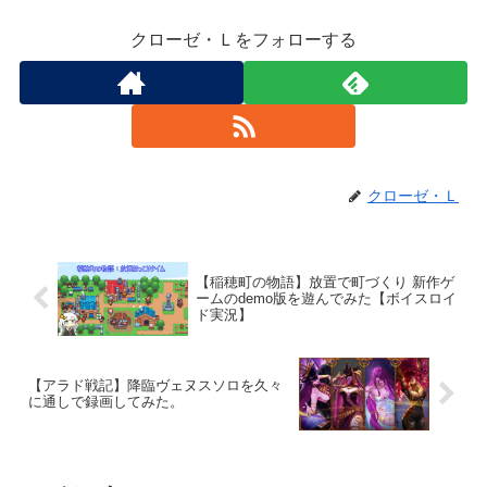
クローゼ・Ｌをフォローする
クローゼ・Ｌ
【稲穂町の物語】放置で町づくり 新作ゲ
ームのdemo版を遊んでみた【ボイスロイ
ド実況】
【アラド戦記】降臨ヴェヌスソロを久々
に通しで録画してみた。