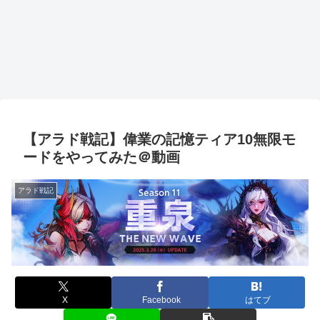
【アラド戦記】偉業の記憶ティア10無限モ
ードをやってみた＠動画
アラド戦記
X
Facebook
はてブ