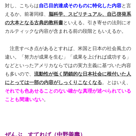
対し、こちらは
自己目的達成そのものに特化した内容
と言
えるか。前著同様、
脳科学、スピリチュアル、自己啓発
系
の大本となる古典的教科書
といえる。引き寄せの法則にオ
カルティックな内容が含まれる前の段階ともいえるか。
注意すべき点があるとすれば、米国と日本の社会風土の
違い。「努力が成果を生む」「成果を上げれば成功する」
などといったアメリカならではの実力主義に基づいた内容
も多いので、
流動性が低く閉鎖的な日本社会に根付いた人
にとっては一部の内容がしっくりこなくなる
。とはいえ、
それでも色あせることのない確かな真理が述べられている
ことも間違いない
。
ぜんぶ、すてれば（中野善壽）