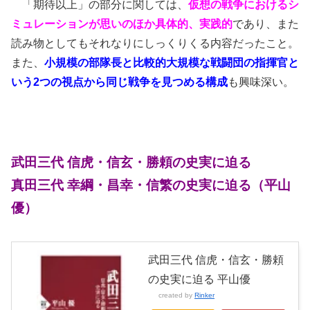
「期待以上」の部分に関しては、
仮想の戦争におけるシ
ミュレーションが思いのほか具体的、実践的
であり、また
読み物としてもそれなりにしっくりくる内容だったこと。
また、
小規模の部隊長と比較的大規模な戦闘団の指揮官と
いう2つの視点から同じ戦争を見つめる構成
も興味深い。
武田三代 信虎・信玄・勝頼の史実に迫る
真田三代 幸綱・昌幸・信繁の史実に迫る（平山
優）
武田三代 信虎・信玄・勝頼
の史実に迫る 平山優
created by
Rinker