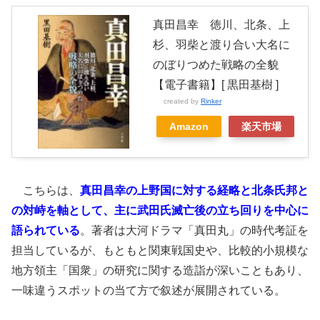
真田昌幸 徳川、北条、上
杉、羽柴と渡り合い大名に
のぼりつめた戦略の全貌
【電子書籍】[ 黒田基樹 ]
created by
Rinker
Amazon
楽天市場
こちらは、
真田昌幸の上野国に対する経略と北条氏邦と
の対峙を軸として、主に武田氏滅亡後の立ち回りを中心に
語られている
。著者は大河ドラマ「真田丸」の時代考証を
担当しているが、もともと関東戦国史や、比較的小規模な
地方領主「国衆」の研究に関する造詣が深いこともあり、
一味違うスポットの当て方で叙述が展開されている。