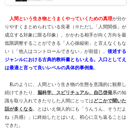
人間という生き物とうまくやっていくための真理
が分か
りやすくまとめられている良著（※ただし「人間関係」が
成立する対象に限る印象）。かかわる相手が向く方向を最
低限調整することができる「人心操縦術」と言えなくもな
い（「他人はコントロールできない」が前提）。
後述する
ジャンルにおける古典的教科書ともいえる。入口としてえ
は最適と言って良いレベルの具体的事例集
。
私のように、人間という生き物の生態を意識的に観察し
続けてきたり、
脳科学、スピリチュアル、自己啓発
系の知
識を取り入れてきたりした人間にとっては
どこかで聞いた
話が多くなる
。とはいえ個人的にも「うんうん、そうだよ
ね（共感）」に終始したとはいえ、初心に立ち返ることは
できた。