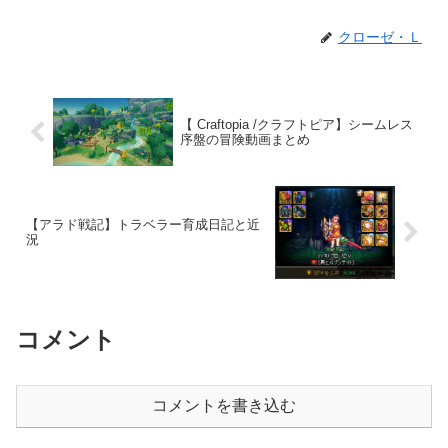
クローゼ・Ｌ
【 Craftopia /クラフトピア】シームレス
序盤の冒険動画まとめ
【アラド戦記】トラベラー育成日記と近
況
コメント
コメントを書き込む