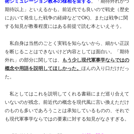
術
シミュレーション教本の様相を呈する
。「期待外れかつ
期待以上」といえるかも。前近代でも良いので戦史（歴史
において発生した戦争の経緯などでOK)、または戦争に関
する知見が教養程度にはある前提で読む本といえそう。
私自身は当然のごとく実戦を知らないから、細かい正誤
を断じることはできないけど内容としては面白い。「期待
外れ」の部分に関しては、
もう少し現代軍事学ならではの
概念や用語を説明してほしかった。
ほんの入り口だけだっ
た。
私としてはこれを説明してくれる書籍にまだ巡り合えて
いないのが残念。前近代の概念を現代風に言い換えただけ
のものも多いであろうことは承知しているものの、それで
も現代軍事学ならではの要素に対する知見がなさすぎる。