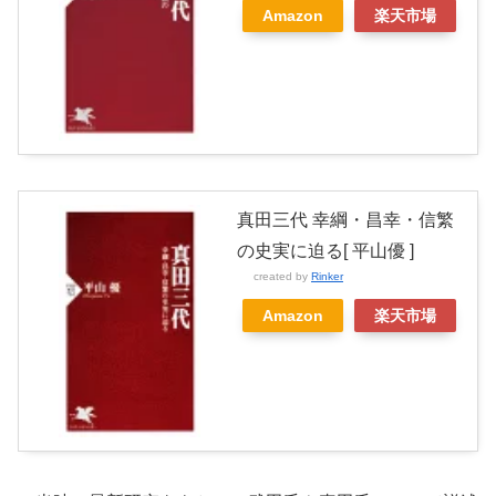
Amazon
楽天市場
真田三代 幸綱・昌幸・信繁
の史実に迫る[ 平山優 ]
created by
Rinker
Amazon
楽天市場