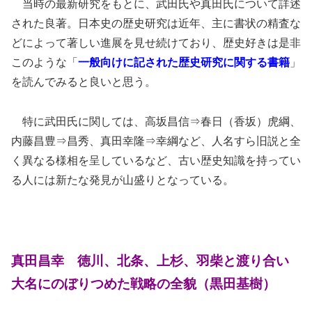
当時の最新研究をもとに、武田氏や真田氏について詳述
された良著。日本史の歴史研究は近年、主に書状の精査な
どによって著しい進展を見せ続けており、歴史好きは是非
このような「
一般向けに記された歴史研究に関する書籍
」
を読んでみると良いと思う。
特に武田氏に関しては、高坂昌信⇒春日（香坂）虎綱、
内藤昌豊⇒昌秀、真田幸隆⇒幸綱など、人名すら旧説と全
く異なる様相を呈しているなど、古い歴史知識を持ってい
る人には新たな発見が山盛りとなっている。
真田昌幸 徳川、北条、上杉、羽柴と渡り合い
大名にのぼりつめた戦略の全貌（黒田基樹）