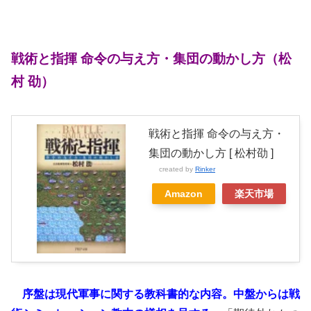
戦術
と指揮 命令の与え方・集団の動かし方（松
村 劭）
戦術と指揮 命令の与え方・
集団の動かし方 [ 松村劭 ]
created by
Rinker
Amazon
楽天市場
序盤は現代軍事に関する教科書的な内容。中盤からは
戦