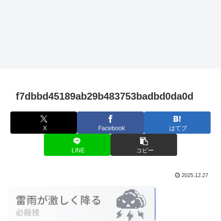
f7dbbd45189ab29b483753badbd0da0d
X
Facebook
はてブ
LINE
コピー
2025.12.27